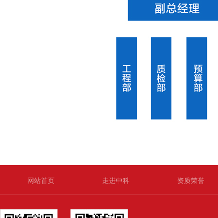
网站首页
走进中科
资质荣誉