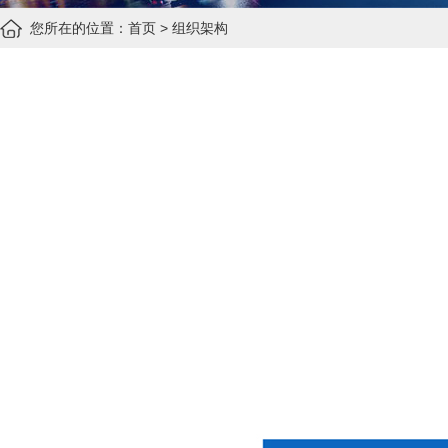
您所在的位置：
首页
> 组织架构