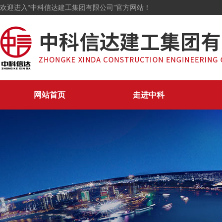
欢迎进入“中科信达建工集团有限公司”官方网站！
网站首页
走进中科