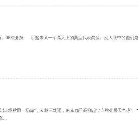
集装箱。06法务员 听起来又一个高大上的典型代表岗位。别人眼中的他们
如”场秋雨一场凉”，立秋三场雨，麻布扇子高搁起”,“立秋处暑天气凉”、
..