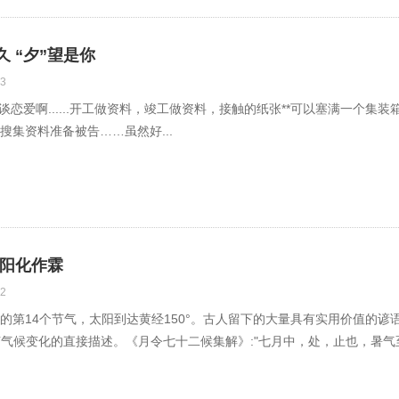
久 “夕”望是你
3
谈恋爱啊......开工做资料，竣工做资料，接触的纸张**可以塞满一个
搜集资料准备被告……虽然好...
骄阳化作霖
2
第14个节气，太阳到达黄经150°。古人留下的大量具有实用价值的谚语,
节气候变化的直接描述。《月令七十二候集解》:"七月中，处，止也，暑气至.