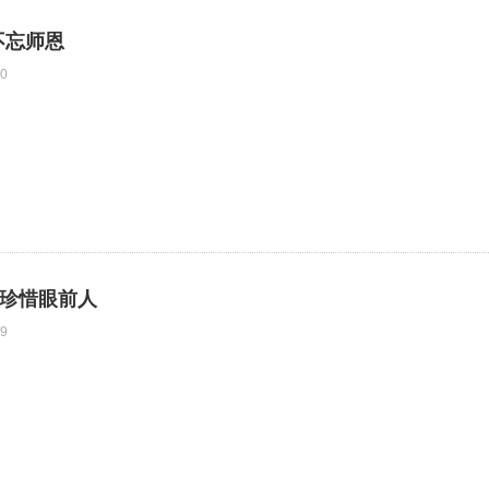
不忘师恩
0
 珍惜眼前人
9