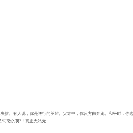
惊慌失措。有人说，你是逆行的英雄。灾难中，你反方向奔跑。和平时，你
敬的英*！真正无私无...