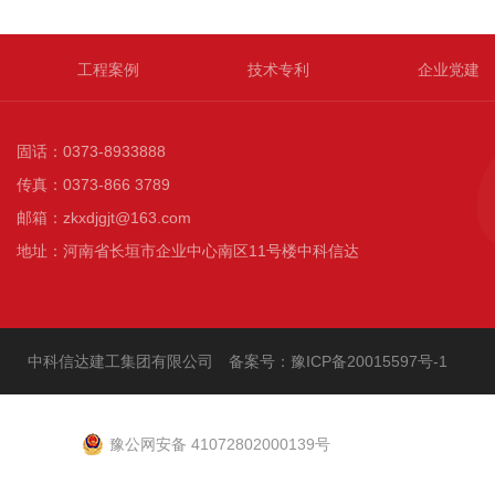
工程案例
技术专利
企业党建
固话：0373-8933888
传真：0373-866 3789
邮箱：zkxdjgjt@163.com
地址：河南省长垣市企业中心南区11号楼中科信达
中科信达建工集团有限公司 备案号：
豫ICP备20015597号-1
豫公网安备 41072802000139号