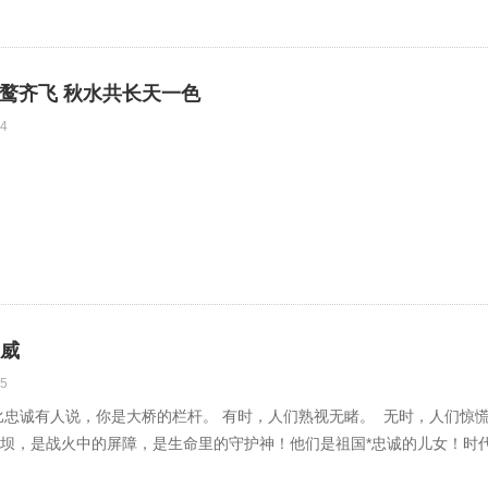
鹜齐飞 秋水共长天一色
4
国威
5
无比忠诚有人说，你是大桥的栏杆。 有时，人们熟视无睹。 无时，人们
坝，是战火中的屏障，是生命里的守护神！他们是祖国*忠诚的儿女！时代*可